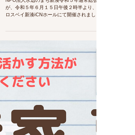
NPO法人水辺のまち新湊令和５年通常総会
が、令和５年６月１５日午後２時半より、ク
ロスベイ新湊iCNホールにて開催されました
令和４年度事業報告、活動計算報告、令和５
年度事業計画(案）活動予算(案）及び役員選
任の件が上程され、承認可決されました...