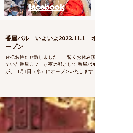
facebook
番屋バル いよいよ2023.11.1 オ
ープン
皆様お待たせ致しました！ 暫くお休み頂い
ていた番屋カフェが夜の部として 番屋バル
が、11月1日（水）にオープンいたします お
でんや豚汁などを頂けます 営業は、月・
火・水 17：00～21：00です 皆様お楽しみ
にぃ～!!!